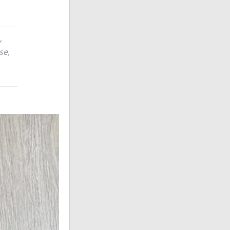
y
se,