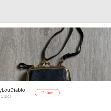
yLouDiablo
Follow
 2, 2021