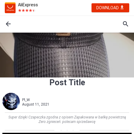
AliExpress
DOWNLOAD
Post Title
Pl_W
August 11, 2021
Super dzięki Czapeczka zgodna z opisem Zapakowana w bańkę powietrzną
Zero zgnieceń. polecam sprzedawcę