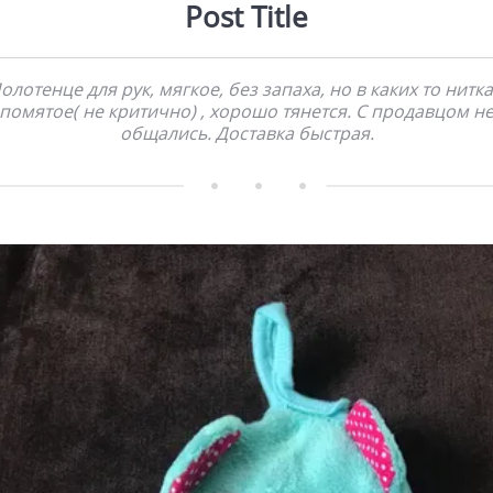
Post Title
олотенце для рук, мягкое, без запаха, но в каких то нитка
помятое( не критично) , хорошо тянется. С продавцом н
общались. Доставка быстрая.