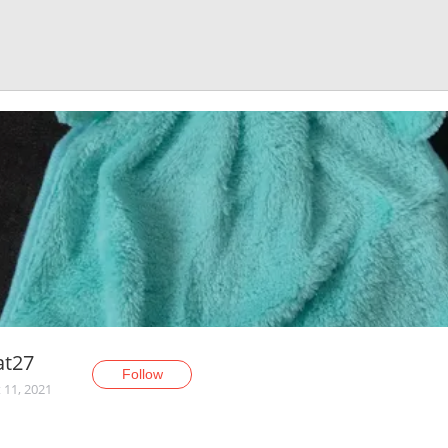
at27
Follow
 11, 2021