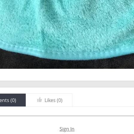
nts (
0
)
Likes (
0
)
Sign In