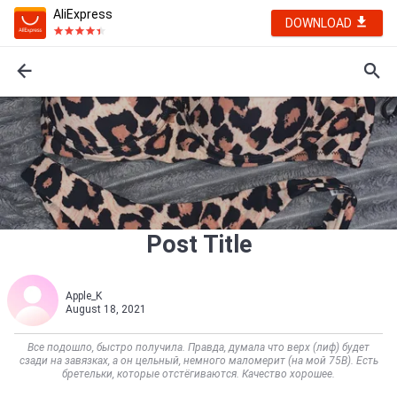
AliExpress
DOWNLOAD
Post Title
Apple_K
August 18, 2021
Все подошло, быстро получила. Правда, думала что верх (лиф) будет
сзади на завязках, а он цельный, немного маломерит (на мой 75B). Есть
бретельки, которые отстёгиваются. Качество хорошее.