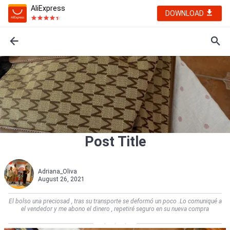
AliExpress
DOWNLOAD
Post Title
Adriana_Oliva
August 26, 2021
El bolso una preciosad , tras su transporte se deformó un poco .Lo comuniqué a
el vendedor y me abono el dinero , repetiré seguro en su nueva compra