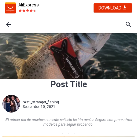
AliExpress
DOWNLOAD
Post Title
rAsti_stranger_fishing
September 10, 2021
¡El primer día de pruebas con este señuelo ha ido genial! Seguro compraré otros
modelos para seguir probando.