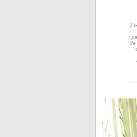
3 v
pe
de 
o