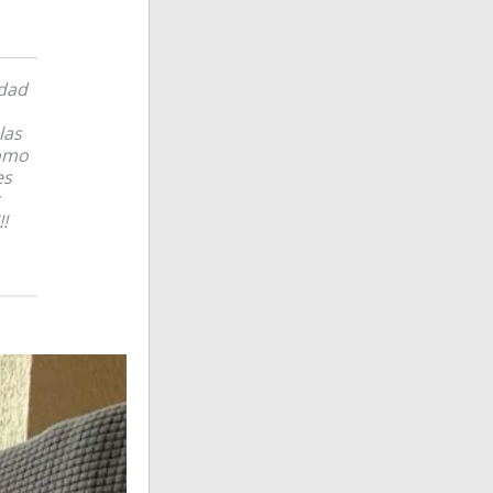
idad
las
como
es
!