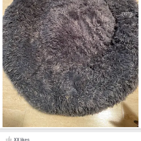
XX likes