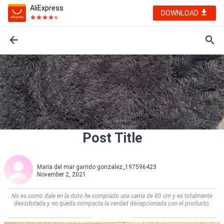
AliExpress
DOWNLOAD
Post Title
Maria del mar garrido gonzalez_197596423
November 2, 2021
No es como dale en la doto he comprado una cama de 80 cm y es totalmente
desorbitada y no queda compacta la verdad decepcionada con el producto.