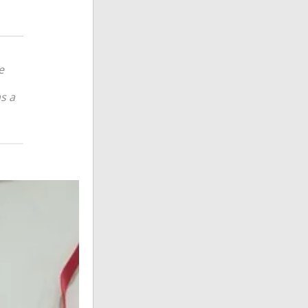
e
s a