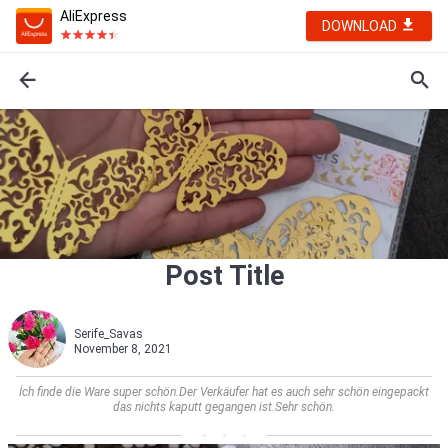
AliExpress
DOWNLOAD
Post Title
Serife_Savas
November 8, 2021
İch finde die Ware super schön.Der Verkäufer hat es auch sehr schön eingepackt
das nichts kaputt gegangen ist.Sehr schön.