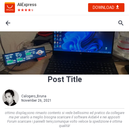
AliExpress
DOWNLOAD
Post Title
Calogero_Bruna
November 26, 2021
ottimo display,sono rimasto contento si vede bellissimo ed pratico da collegare
ma per usarlo a meglio bisogna scaricare il software Aida64 e nei appositi
Forum scaricare i pannelli temi,comunque volto veloce la spedizione è ottima
qualità!