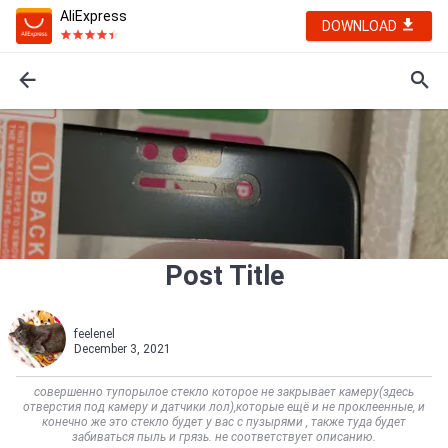
AliExpress
DOWNLOAD
Post Title
feelenel
December 3, 2021
совершенно тупорылое стекло которое не закрывает камеру(здесь
отверстия под камеру и датчики лол),которые ещё и не проклеенные, и
конечно же это стекло будет у вас с пузырями , также туда будет
забиваться пыль и грязь. не соответствует описанию.