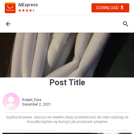
AliExpress
DOWNLOAD
Post Title
Robert_Pyra
December 2, 2021
Szybka dostawa. Jeszcze nie miałem okazji przetestować ale mam nadzieję że
koszulka będzie się kurczyć jak producent oznajmia