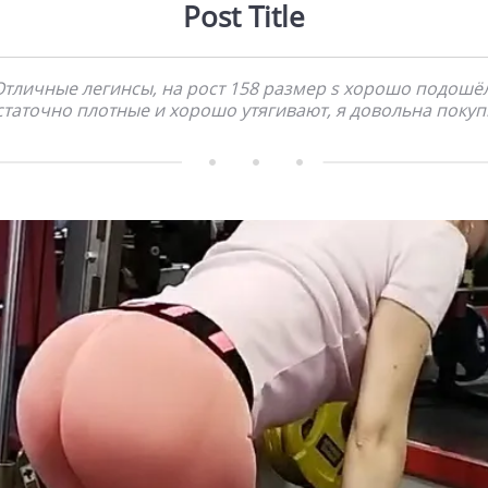
Post Title
Отличные легинсы, на рост 158 размер s хорошо подошёл
таточно плотные и хорошо утягивают, я довольна поку