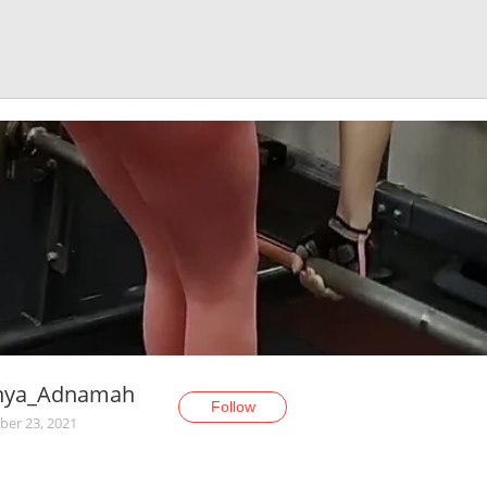
nya_Adnamah
Follow
er 23, 2021