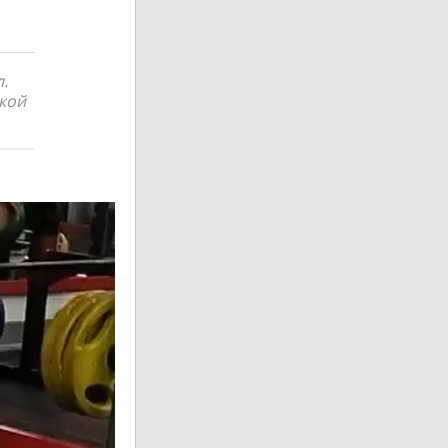
.
пкой