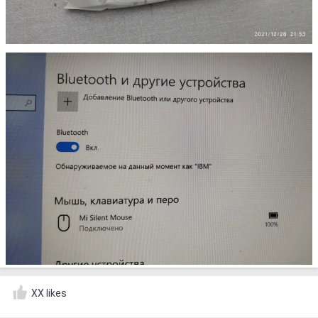
XX likes