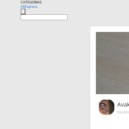
CATEGORIAS
AliExpress
Avak
Decemb