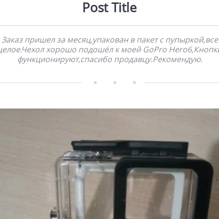
Post Title
Заказ пришел за месяц,упакован в пакет с пупыркой,все
целое.Чехол хорошо подошёл к моей GoPro Hero6,Кнопк
функционируют,спасибо продавцу.Рекомендую.