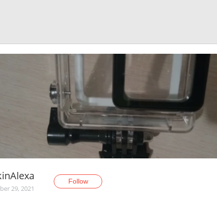
inAlexa
Follow
er 29, 2021