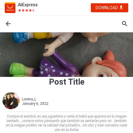
AliExpress
DOWNLOAD
Post Title
Lorena_L
January 6, 2022
Compre el autobús en una juguetería y venía el bebé que aparece en la imagen
sentado….compre estos pensando que también se sentarían pero no…también
en la imagen podéis ver la calidad mal pintadlos…sin olor y bien cerrados cada
uno en su bolsa