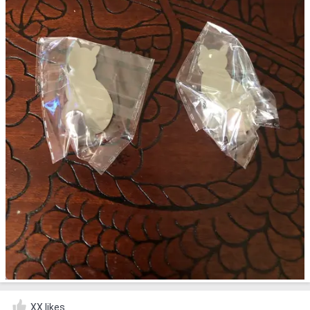
XX likes