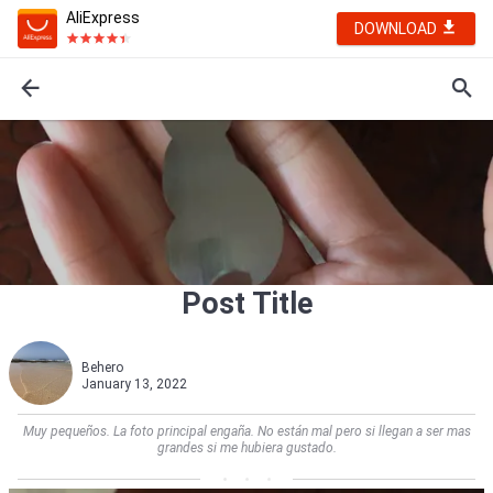
AliExpress
DOWNLOAD
Post Title
Behero
January 13, 2022
Muy pequeños. La foto principal engaña. No están mal pero si llegan a ser mas
grandes si me hubiera gustado.