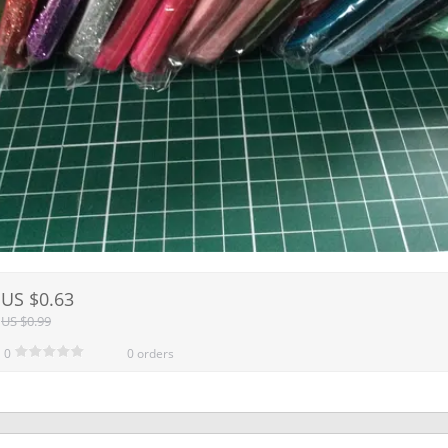
US $0.63
US $0.99
0
0 orders