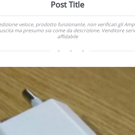
Post Title
dizione veloce, prodotto funzionante, non verificati gli Am
 uscita ma presumo sia come da descrizione. Venditore seri
affidabile