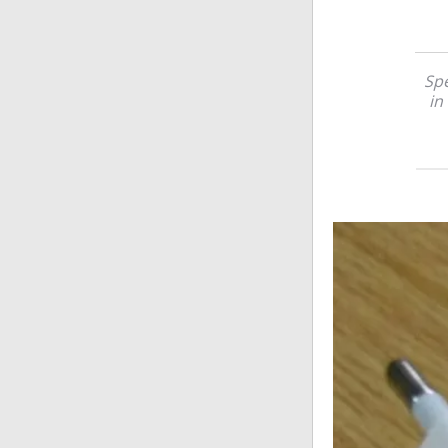
Spe
in