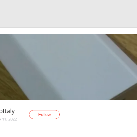
oItaly
Follow
y 11, 2022