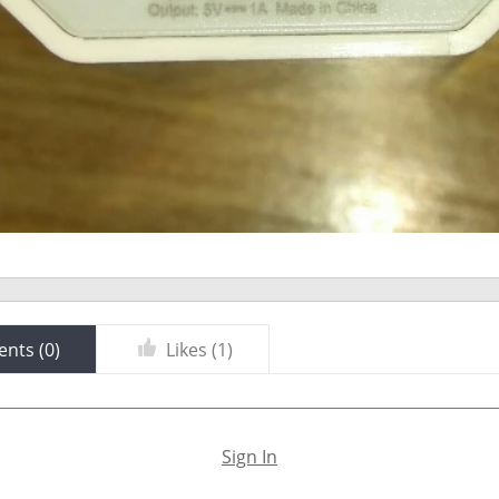
nts (
0
)
Likes (
1
)
Sign In