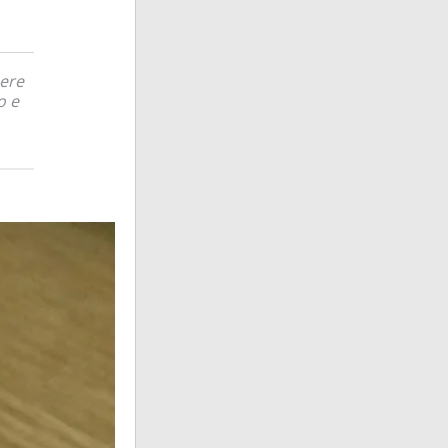
pere
o e