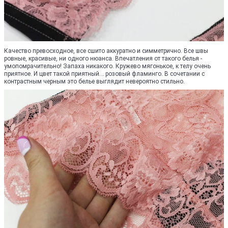
Качество превосходное, все сшито аккуратно и симметрично. Все швы
ровные, красивые, ни одного нюанса. Впечатления от такого белья -
умопомрачительно! Запаха никакого. Кружево мягонькое, к телу очень
приятное. И цвет такой приятный... розовый фламинго. В сочетании с
контрастным черным это белье выглядит невероятно стильно.