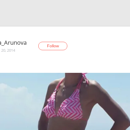
a_Arunova
Follow
 20, 2014