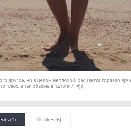
го другое, но в целом неплохой. расцветка гораздо ярче
то плюс. а так обысные "штопки" =)))
nts (
1
)
Likes (
6
)