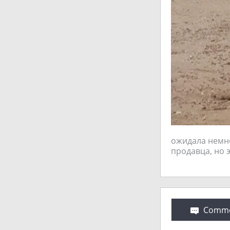
ожидала немно
продавца, но э
Comme