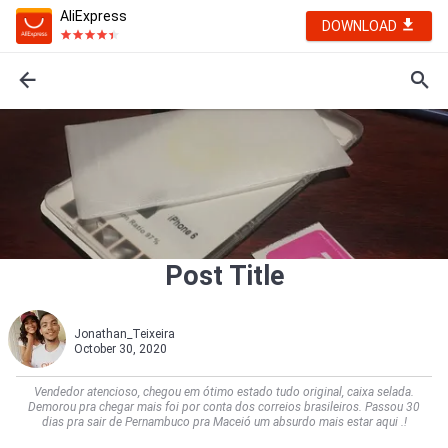
AliExpress
DOWNLOAD
Post Title
Jonathan_Teixeira
October 30, 2020
Vendedor atencioso, chegou em ótimo estado tudo original, caixa selada.
Demorou pra chegar mais foi por conta dos correios brasileiros. Passou 30
dias pra sair de Pernambuco pra Maceió um absurdo mais estar aqui .!