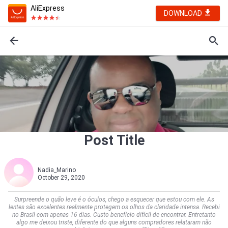
AliExpress
DOWNLOAD
Post Title
Nadia_Marino
October 29, 2020
Surpreende o quão leve é o óculos, chego a esquecer que estou com ele. As
lentes são excelentes realmente protegem os olhos da claridade intensa. Recebi
no Brasil com apenas 16 dias. Custo benefício difícil de encontrar. Entretanto
algo me deixou triste, diferente do que alguns compradores relataram não