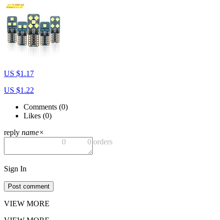
US $1.17
US $1.22
Comments (
0
)
Likes (
0
)
reply
name
×
0
0 orders
Sign In
Post comment
VIEW MORE