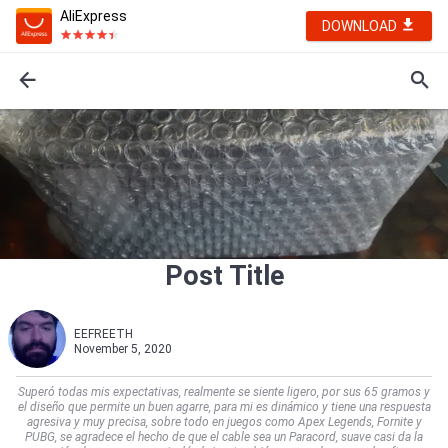
AliExpress
DOWNLOAD
Post Title
EEFREETH
November 5, 2020
Superó todas mis expectativas, realmente se siente ligero, por sus 65 gramos y
el diseño que permite un buen agarre, para mi es dinámico y tiene una respuesta
agresiva y muy precisa, sobre todo en juegos como Apex Legends, Fornite y
PUBG, se agradece el hecho de que el cable sea un Paracord, suave casi da la