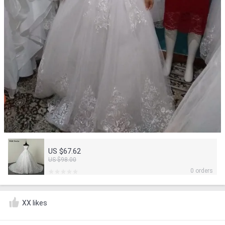
US $67.62
US $98.00
0 orders
XX likes