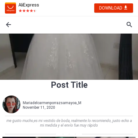
AliExpress
DOWNLOAD
Post Title
Mariadelcarmenporrazsamayoa_M
November 11, 2020
me gusto mucho,es mi vestido de boda, realmente lo recomiendo, justo echo a
mi medida y el envío fue muy rápido