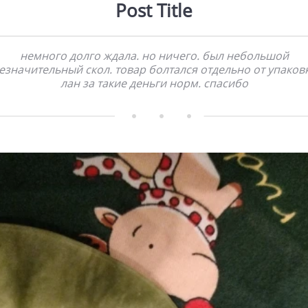
Post Title
немного долго ждала. но ничего. был небольшой
езначительный скол. товар болтался отдельно от упаков
лан за такие деньги норм. спасибо    