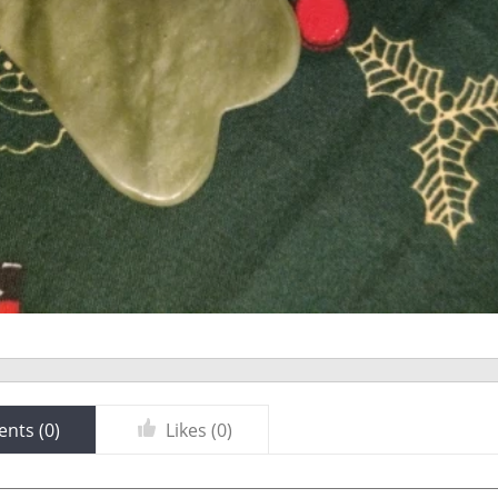
nts (
0
)
Likes (
0
)