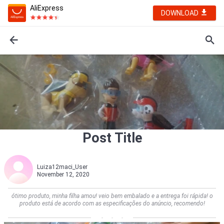
AliExpress
DOWNLOAD
Post Title
Luiza12maci_User
November 12, 2020
ótimo produto, minha filha amou! veio bem embalado e a entrega foi rápida! o
produto está de acordo com as especificações do anúncio, recomendo!