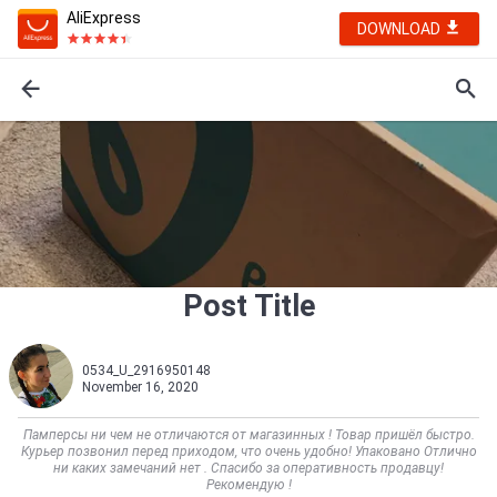
AliExpress
DOWNLOAD
Post Title
0534_U_2916950148
November 16, 2020
Памперсы ни чем не отличаются от магазинных ! Товар пришёл быстро.
Курьер позвонил перед приходом, что очень удобно! Упаковано Отлично
ни каких замечаний нет . Спасибо за оперативность продавцу!
Рекомендую !