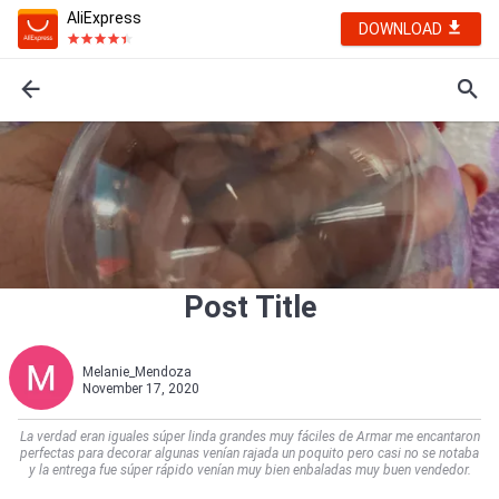
AliExpress
DOWNLOAD
Post Title
Melanie_Mendoza
November 17, 2020
La verdad eran iguales súper linda grandes muy fáciles de Armar me encantaron
perfectas para decorar algunas venían rajada un poquito pero casi no se notaba
y la entrega fue súper rápido venían muy bien enbaladas muy buen vendedor.