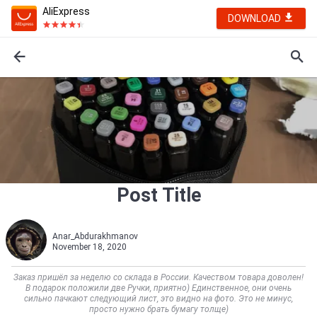
AliExpress
DOWNLOAD
Post Title
Anar_Abdurakhmanov
November 18, 2020
Заказ пришёл за неделю со склада в России. Качеством товара доволен!
В подарок положили две Ручки, приятно) Единственное, они очень
сильно пачкают следующий лист, это видно на фото. Это не минус,
просто нужно брать бумагу толще)