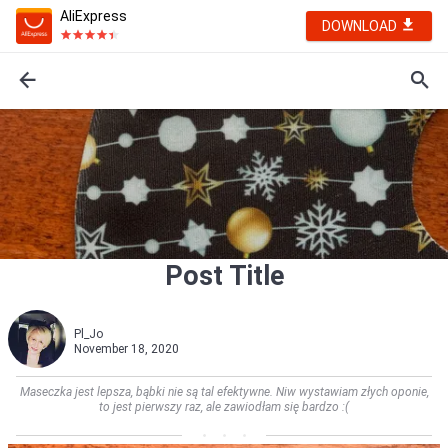
AliExpress
DOWNLOAD
Post Title
Pl_Jo
November 18, 2020
Maseczka jest lepsza, bąbki nie są tal efektywne. Niw wystawiam złych oponie,
to jest pierwszy raz, ale zawiodłam się bardzo :(