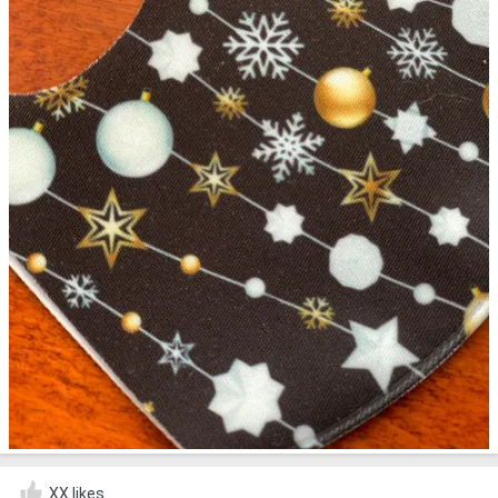
XX likes