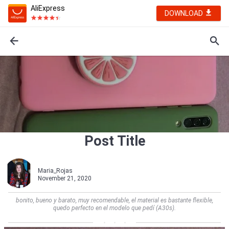
AliExpress
DOWNLOAD
Post Title
Maria_Rojas
November 21, 2020
bonito, bueno y barato, muy recomendable, el material es bastante flexible,
quedo perfecto en el modelo que pedí (A30s).