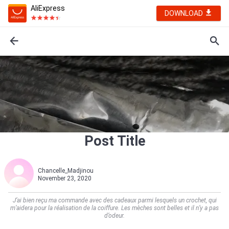
AliExpress
DOWNLOAD
Post Title
Chancelle_Madjinou
November 23, 2020
J’ai bien reçu ma commande avec des cadeaux parmi lesquels un crochet, qui
m’aidera pour la réalisation de la coiffure. Les mèches sont belles et il n’y a pas
d’odeur.