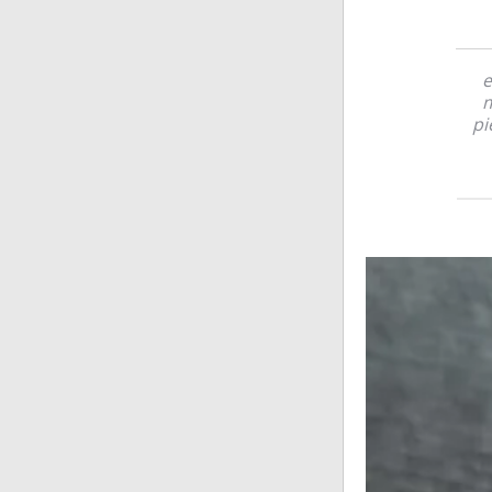
e
m
pi