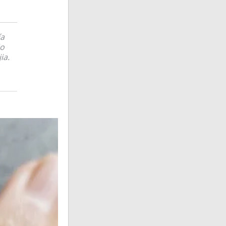
ía
No
ia.