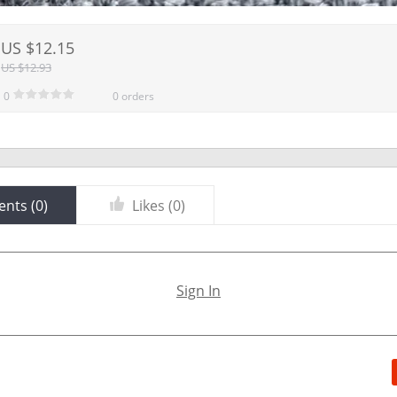
US $12.15
US $12.93
0
0 orders
nts (
0
)
Likes (
0
)
Sign In