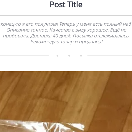
Post Title
конец-то я его получила! Теперь у меня есть полный наб
Описание точное. Качество с виду хорошее. Ещё не
пробовала. Доставка 40 дней. Посылка отслеживалась.
Рекомендую товар и продавца!