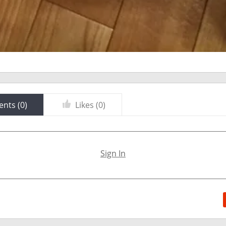
nts (
0
)
Likes (
0
)
Sign In