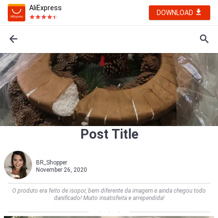
AliExpress
DOWNLOAD
Post Title
BR_Shopper
November 26, 2020
O produto era feito de isopor, bem diferente da imagem e ainda chegou todo
danificado! Muito insatisfeita e arrependida!