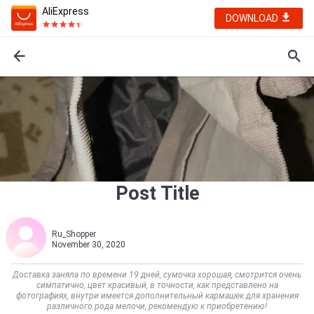
AliExpress
DOWNLOAD
Post Title
Ru_Shopper
November 30, 2020
Доставка заняла по времени 19 дней, сумочка хорошая, смотрится очень
симпатично, цвет красивый, в точности, как представлено на
фотографиях, внутри имеется дополнительный кармашек для хранения
различного рода мелочи, рекомендую к приобретению!