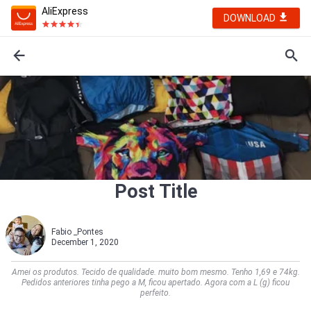
AliExpress
DOWNLOAD
Post Title
Fabio _Pontes
December 1, 2020
Amei os produtos. Tecido de qualidade. muito bom mesmo. Tenho 1,69 e 74kg.
Pedidos anteriores tinha pego a M, ficou apertado. Agora com a L (g) ficou
perfeito.