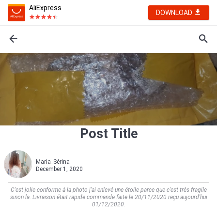
AliExpress
DOWNLOAD
Post Title
Maria_Sérina
December 1, 2020
C'est jolie conforme à la photo j'ai enlevé une étoile parce que c'est très fragile
sinon la. Livraison était rapide commande faite le 20/11/2020 reçu aujourd'hui
01/12/2020.