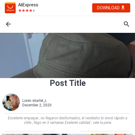
AliExpress
DOWNLOAD
Post Title
Loren.skarlet_L
December 2, 2020
Excelente empaque , no llegaron desformados, el vendedor lo envió rápido a
chile , llego en 3 semanas.Exelente calidad , vale la pena