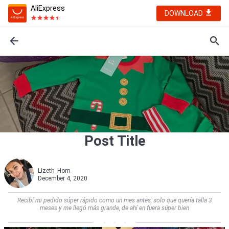
AliExpress
DOWNLOAD
Post Title
Lizeth_Hom
December 4, 2020
Recibí mi pedido súper rápido como un mes antes, solo que quería talla 3
meses y me llegó más grande, de ahí en fuera súper bien