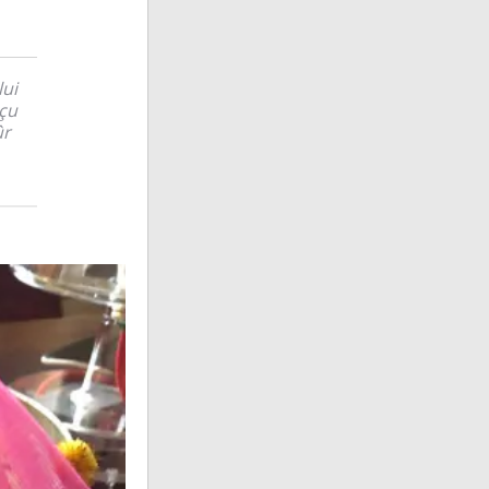
lui
eçu
ûr