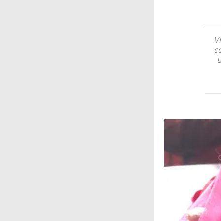
Vr
co
u