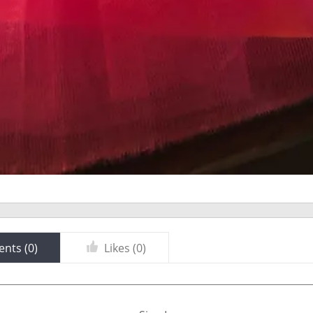
nts (
0
)
Likes (
0
)