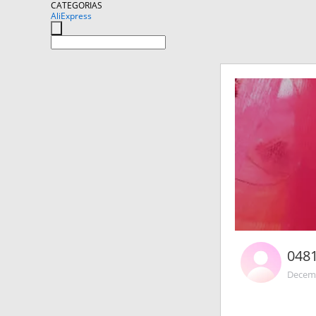
CATEGORIAS
AliExpress
048
Decemb