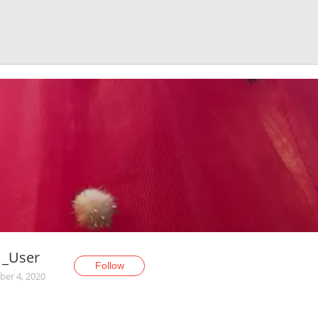
1_User
Follow
er 4, 2020