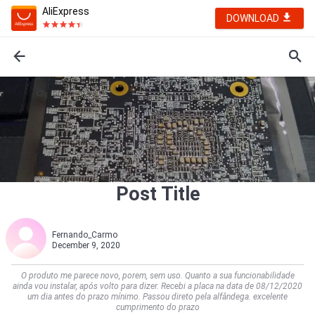
AliExpress
DOWNLOAD
Post Title
Fernando_Carmo
December 9, 2020
O produto me parece novo, porem, sem uso. Quanto a sua funcionabilidade
ainda vou instalar, após volto para dizer. Recebi a placa na data de 08/12/2020
um dia antes do prazo mínimo. Passou direto pela alfândega. excelente
cumprimento do prazo