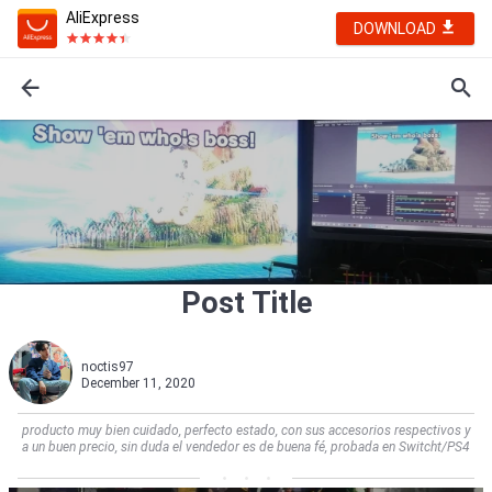
AliExpress
DOWNLOAD
Post Title
noctis97
December 11, 2020
producto muy bien cuidado, perfecto estado, con sus accesorios respectivos y
a un buen precio, sin duda el vendedor es de buena fé, probada en Switcht/PS4