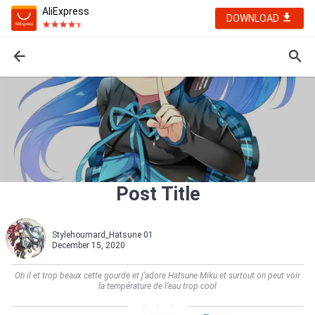
AliExpress
DOWNLOAD
Post Title
Stylehoumard_Hatsune 01
December 15, 2020
Oh il et trop beaux cette gourde et j’adore Hatsune Miku et surtout on peut voir
la température de l’eau trop cool