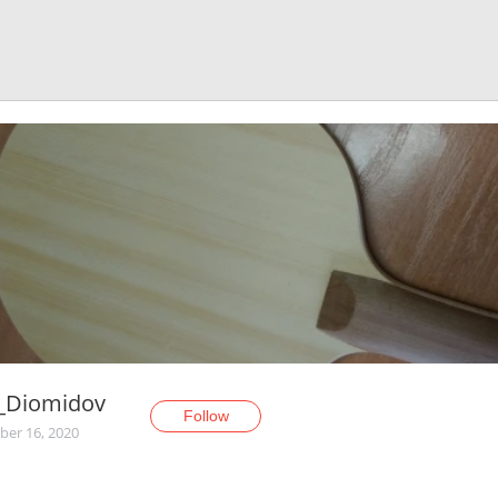
r_Diomidov
Follow
er 16, 2020