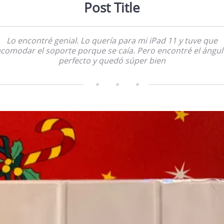
Post Title
Lo encontré genial. Lo quería para mi iPad 11 y tuve que
comodar el soporte porque se caía. Pero encontré el ángu
perfecto y quedó súper bien