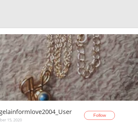
gelainformlove2004_User
Follow
er 15, 2020