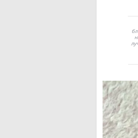
бл
н
лу