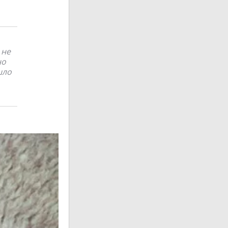
 не
но
шло